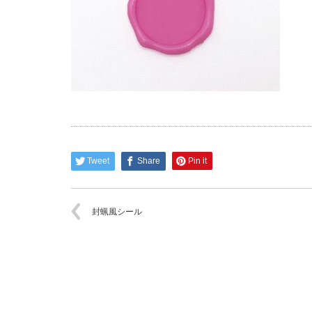
Tweet
Share
Pin it
封蝋風シール