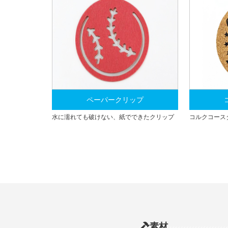
ペーパークリップ
水に濡れても破けない、紙でできたクリップ
コルクコース
素材